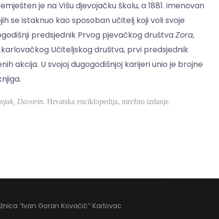
remješten je na Višu djevojačku školu, a 1881. imenovan
h se istaknuo kao sposoban učitelj koji voli svoje
ugogodišnji predsjednik Prvog pjevačkog društva
Zora,
 karlovačkog Učiteljskog društva, prvi predsjednik
ih akcija. U svojoj dugogodišnjoj karijeri unio je brojne
njiga.
enjak, Davorin.
Hrvatska enciklopedija, mrežno izdanje.
ižnica “Ivan Goran Kovačić” Karlovac