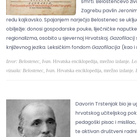
smrti. Belostenčevo živ
Zagrebu pavlin Jeronim 
redu kajkavsko. Spajanjem narječja Belostenec se uključu
obilježje: donosi gospodarske pouke, liječničke naputke
regionalizma, osobito u sjevernoj Hrvatskoj.
Gazofilacij
književnog jezika. Leksičkim fondom
Gazofilacija
(kao i
Izvor: Belostenec, Ivan.
Hrvatska enciklopedija, mrežno izdanje
.
Lek
vizuala: Belostenec, Ivan.
Hrvatska enciklopedija, mrežno izdanje
.
L
Davorin Trstenjak bio je ug
hrvatskog učiteljskog pokr
pedagoški pisac i mislilac
te aktivan društveni radni