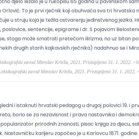
otno djelo ležalo je u rukopisu 65 godina u pavlinskom samo
Orlović. To je prvi rječnik koji obuhvaća sva tri hrvatska
je u struju koja je težila ostvarenju jedinstvenog jezika. H
, poslovice, sentencije, epigrame i dr. S pojavom Belostenč
se, stoga može smatrati pretečom ilirizma, no uz bitan p
 nekih drugih starih kajkavskih rječnika) nadahnuo se i Mir
sikografski zavod Miroslav Krleža, 2021. Pristupljeno 31. 1. 2022.
eksikografski zavod Miroslav Krleža, 2021. Pristupljeno 31. 1. 2022
ledni i istaknuti hrvatski pedagog u drugoj polovici 19. i p
eta, borio se za nezavisnost i prava nastavnika i demokrati
, popularizator prirodnih znanosti, pisac knjiga za djecu, s
k. Nastavničku karijeru započeo je u Karlovcu 1871. godine.