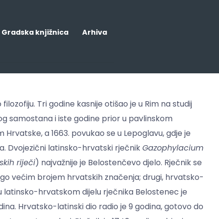
Gradska knjižnica
Arhiva
 filozofiju. Tri godine kasnije otišao je u Rim na studij
og samostana i iste godine prior u pavlinskom
 Hrvatske, a 1663. povukao se u Lepoglavu, gdje je
čja. Dvojezični latinsko-hrvatski rječnik
Gazophylacium
skih riječi
) najvažnije je Belostenčevo djelo. Rječnik se
 mnogo većim brojem hrvatskih značenja; drugi, hrvatsko-
u latinsko-hrvatskom dijelu rječnika Belostenec je
ina. Hrvatsko-latinski dio radio je 9 godina, gotovo do