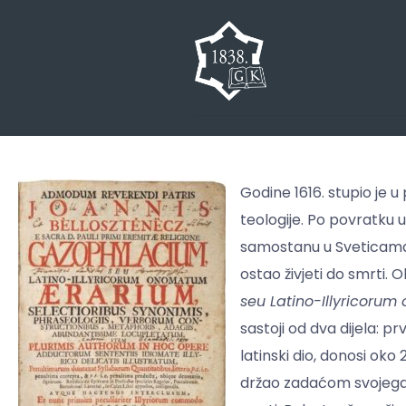
Godine 1616. stupio je u
teologije.
Po povratku u 
samostanu u Sveticama k
ostao živjeti do smrti. O
seu Latino-Illyricoru
sastoji od dva dijela: p
latinski dio, donosi ok
držao zadaćom svojega ž