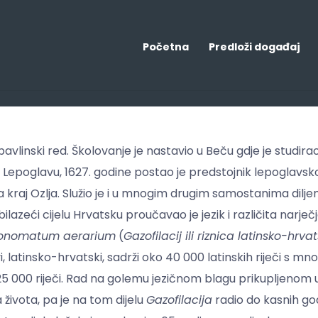
Početna
Predloži događaj
 pavlinski red. Školovanje je nastavio u Beču
gdje je studirao
Lepoglavu, 1627. godine postao je predstojnik lepoglavsk
raj Ozlja. Služio je i u mnogim drugim samostanima diljem
bilazeći cijelu Hrvatsku proučavao je jezik i različita narje
m onomatum aerarium
(
Gazofilacij ili riznica latinsko-hrvat
rvi, latinsko-hrvatski, sadrži oko 40 000 latinskih riječi s
o 25 000 riječi. Rad na golemu jezičnom blagu prikupljenom 
ivota, pa je na tom dijelu
Gazofilacija
radio do kasnih god