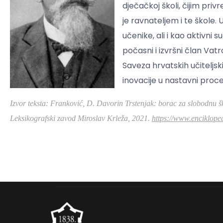
dječačkoj školi, čijim pri
je ravnateljem i te škole.
učenike, ali i kao aktivni
počasni i izvršni član Va
Saveza hrvatskih učiteljski
inovacije u nastavni proce
Izvor teksta: Franković, D. Davorin Trstenjak: borac za slobodnu š
Leksikografski zavod Miroslav Krleža, 2021.
https://www.enciklope