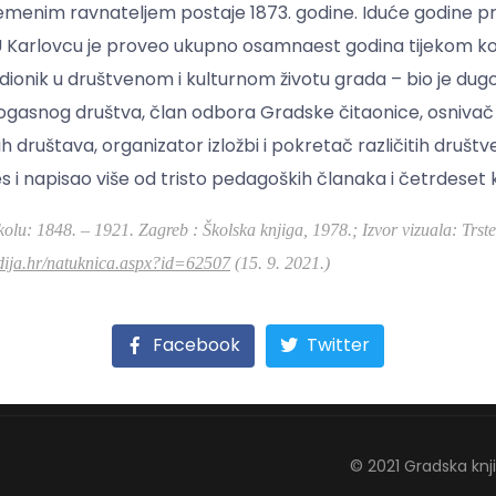
vremenim ravnateljem postaje 1873. godine. Iduće godine p
 U Karlovcu je proveo ukupno osamnaest godina tijekom koji
 sudionik u društvenom i kulturnom životu grada – bio je d
trogasnog društva, član odbora Gradske čitaonice, osnivač
h društava, organizator izložbi i pokretač različitih društven
s i napisao više od tristo pedagoških članaka i četrdeset k
kolu: 1848. – 1921. Zagreb : Školska knjiga, 1978.;
Izvor vizuala: Trst
dija.hr/natuknica.aspx?id=62507
(15. 9. 2021.)
Facebook
Twitter
© 2021 Gradska knj