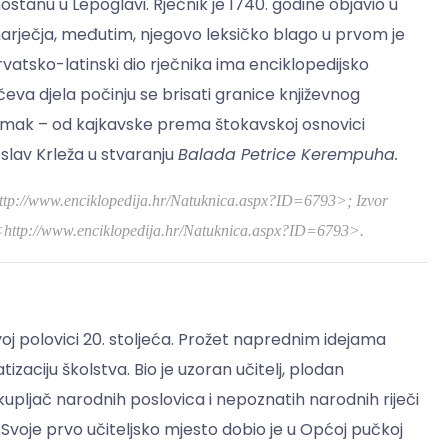
stanu u Lepoglavi. Rječnik je 1740. godine objavio u
 narječja, međutim, njegovo leksičko blago u prvom je
rvatsko-latinski dio rječnika ima enciklopedijsko
eva djela počinju se brisati granice književnog
omak – od kajkavske prema štokavskoj osnovici
oslav Krleža u stvaranju
Balada Petrice Kerempuha.
 <http://www.enciklopedija.hr/Natuknica.aspx?ID=6793>;
Izvor
. <http://www.enciklopedija.hr/Natuknica.aspx?ID=6793>.
rvoj polovici 20. stoljeća. Prožet naprednim idejama
zaciju školstva. Bio je uzoran učitelj, plodan
akupljač narodnih poslovica i nepoznatih narodnih riječi
 Svoje prvo učiteljsko mjesto dobio je u Općoj pučkoj