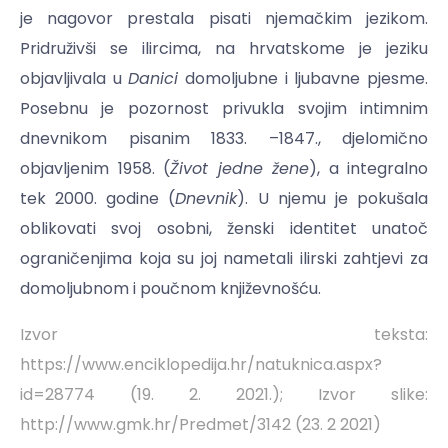
je nagovor prestala pisati njemačkim jezikom.
Pridruživši se ilircima, na hrvatskome je jeziku
objavljivala u
Danici
domoljubne i ljubavne pjesme.
Posebnu je pozornost privukla svojim intimnim
dnevnikom pisanim 1833. –1847., djelomično
objavljenim 1958. (
Život jedne žene
), a integralno
tek 2000. godine (
Dnevnik
). U njemu je pokušala
oblikovati svoj osobni, ženski identitet unatoč
ograničenjima koja su joj nametali ilirski zahtjevi za
domoljubnom i poučnom književnošću.
Izvor teksta:
https://www.enciklopedija.hr/natuknica.aspx?
id=28774
(19. 2. 2021.); Izvor slike:
http://www.gmk.hr/Predmet/3142
(23. 2 2021)