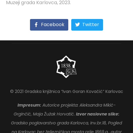
Muzeji grada Karlovca, 2023.
Facebook
Twitter
© 2021 Gradska knjižnica “Ivan Goran Kovačić” Karlovac
Impresum:
Autorice projekta: Aleksandra Mikić-
Grginčić, Maja Žužak Horvatić.
Izvor naslovne slike:
Gradsko poglavarstvo grada Karlovca, Inv.br.18, Pogled
na Karlovac bez željezničkog mosta prije 1869.g., autor