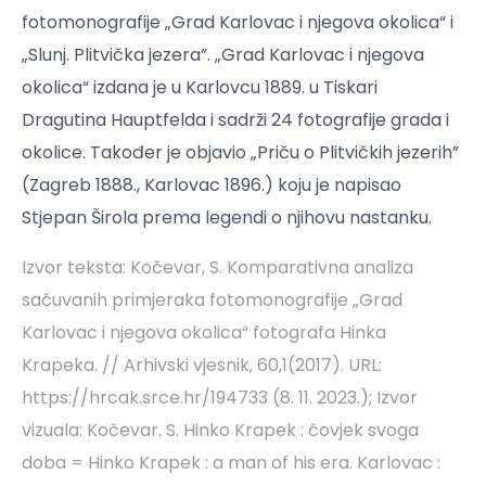
fotomonografije „Grad Karlovac i njegova okolica“ i
„Slunj. Plitvička jezera”. „Grad Karlovac i njegova
okolica“ izdana je u Karlovcu 1889. u Tiskari
Dragutina Hauptfelda i sadrži 24 fotografije grada i
okolice. Također je objavio „Priču o Plitvičkih jezerih”
(Zagreb 1888., Karlovac 1896.) koju je napisao
Stjepan Širola prema legendi o njihovu nastanku.
Izvor teksta: Kočevar, S. Komparativna analiza
sačuvanih primjeraka fotomonografije „Grad
Karlovac i njegova okolica“ fotografa Hinka
Krapeka. // Arhivski vjesnik, 60,1(2017). URL:
https://hrcak.srce.hr/194733
(8. 11. 2023.); Izvor
vizuala: Kočevar. S. Hinko Krapek : čovjek svoga
doba = Hinko Krapek : a man of his era. Karlovac :