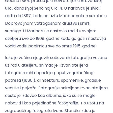
Godine 1884. prešao je u novi atelijer u Bravarskoj
ulici, današnjoj Šenoinoj ulici 4. U Karlovcu je živio i
radio do 1897. kada odlazi u Maribor nakon sukoba u
Dobrovoljnom vatrogasnom društvu i smrti
supruge. U Mariboru je nastavio raditi u svojem
atelijeru sve do 1908. godine kada ga gasi i nastavlja
voditi voditi papirnicu sve do smrti 1915. godine.
Iako je
većina
njegovih sačuvanih fotografija vezana
uz rad u atelijeru, snimao je i izvan atelijera,
fotografirajući događaje poput zagrebačkog
potresa (1880.), arhitekturu, spomenike, gradske
vedute i pejzaže. Fotografije snimljene izvan atelijera
često je izdavao kao albume, iako su se mogle
nabaviti i kao pojedinačne fotografije. Po uzoru na
zagrebačkog fotografa Ivana Standla izdao je