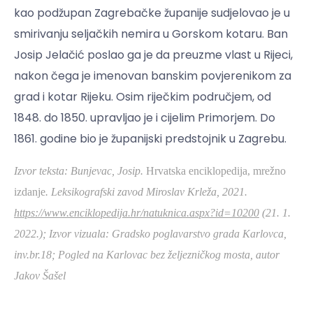
kao podžupan Zagrebačke županije sudjelovao je u
smirivanju seljačkih nemira u Gorskom kotaru. Ban
Josip Jelačić poslao ga je da preuzme vlast u Rijeci,
nakon čega je imenovan banskim povjerenikom za
grad i kotar Rijeku. Osim riječkim područjem, od
1848. do 1850. upravljao je i cijelim Primorjem. Do
1861. godine bio je županijski predstojnik u Zagrebu.
Izvor teksta: Bunjevac, Josip.
Hrvatska enciklopedija, mrežno
izdanje
.
Leksikografski zavod Miroslav Krleža, 2021.
https://www.enciklopedija.hr/natuknica.aspx?id=10200
(21. 1.
2022.);
Izvor vizuala: Gradsko poglavarstvo grada Karlovca,
inv.br.18; Pogled na Karlovac bez željezničkog mosta, autor
Jakov Šašel