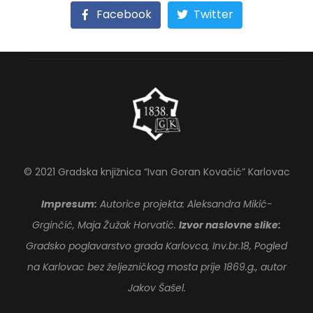
Facebook
Twitter
© 2021 Gradska knjižnica “Ivan Goran Kovačić” Karlovac
Impresum:
Autorice projekta: Aleksandra Mikić-
Grginčić, Maja Žužak Horvatić.
Izvor naslovne slike:
Gradsko poglavarstvo grada Karlovca, Inv.br.18, Pogled
na Karlovac bez željezničkog mosta prije 1869.g., autor
Jakov Šašel.