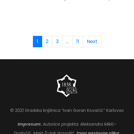
1
2
3
...
11
Next
© 2021 Gradska knjižnica “Ivan Goran Kovačić” Karlovac
Impresum:
Autorice projekta: Aleksandra Mikić-
Grginčić, Maja Žužak Horvatić.
Izvor naslovne slike: