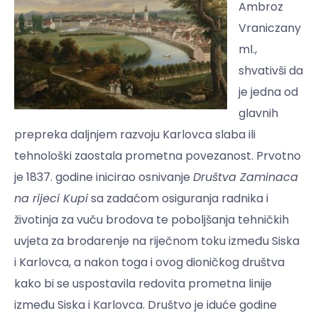
Ambroz
Vraniczany
ml.,
shvativši da
je jedna od
glavnih
prepreka daljnjem razvoju Karlovca slaba ili
tehnološki zaostala prometna povezanost. Prvotno
je 1837. godine inicirao osnivanje
Društva Zaminaca
na rijeci Kupi
sa zadaćom osiguranja radnika i
životinja za vuču brodova te poboljšanja tehničkih
uvjeta za brodarenje na riječnom toku između Siska
i Karlovca, a nakon toga i ovog dioničkog društva
kako bi se uspostavila redovita prometna linije
između Siska i Karlovca. Društvo je iduće godine