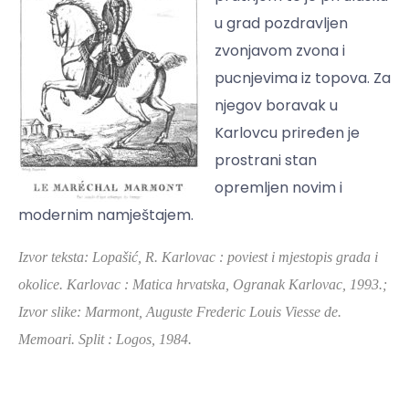
u grad pozdravljen
zvonjavom zvona i
pucnjevima iz topova. Za
njegov boravak u
Karlovcu priređen je
prostrani stan
opremljen novim i
modernim namještajem.
I
zvor teksta: Lopašić, R. Karlovac : poviest i mjestopis grada i
okolice. Karlovac : Matica hrvatska, Ogranak Karlovac, 1993.;
Izvor slike: Marmont, Auguste Frederic Louis Viesse de.
Memoari. Split : Logos, 1984.