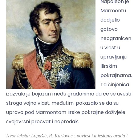
Napoleon je
Marmontu
dodijelio
gotovo
neograničen
u vlast u
upravljanju
Ilirskim
pokrajinama.
Ta činjenica
izazvala je bojazan među građanima da će se uvesti
stroga vojna vlast, međutim, pokazalo se da su
upravo pod Marmontom Iirske pokrajine doživjele
svojevrsni procvat i napredak.
Izvor teksta: Lopašić, R. Karlovac : poviest i mjestopis grada i