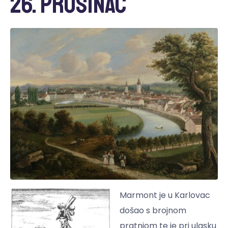
26. prosinac
Marmont je u Karlovac
došao s brojnom
pratnjom te je pri ulasku