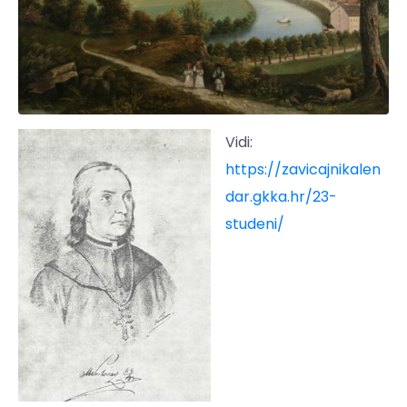
Vidi:
https://zavicajnikalen
dar.gkka.hr/23-
studeni/