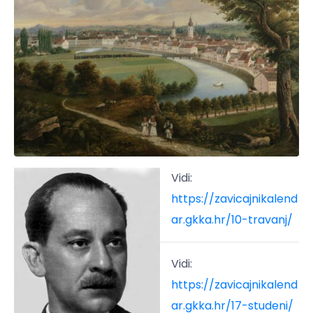
Vidi:
https://zavicajnikalend
ar.gkka.hr/10-travanj/
Vidi:
https://zavicajnikalend
ar.gkka.hr/17-studeni/