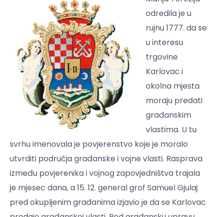
odredila je u
rujnu 1777. da se
u interesu
trgovine
Karlovac i
okolna mjesta
moraju predati
građanskim
vlastima. U tu
svrhu imenovala je povjerenstvo koje je moralo
utvrditi područja građanske i vojne vlasti. Rasprava
između povjerenika i vojnog zapovjedništva trajala
je mjesec dana, a 15. 12. general grof Samuel Gjulaj
pred okupljenim građanima izjavio je da se Karlovac
predaje građanskoj vlasti. Pod građansku upravu