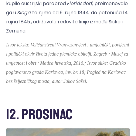
kupilo austrijski parobrod
Floridsdorf,
preimenovalo
ga u
Sloga
te njime od 9. rujna 1844. do potonuća 14.
rujna 1845., održavalo redovite linije između Siska i
Zemuna.
I
zvor teksta: Veličanstveni
Vranyczanyjevi : umjetnički, povijesni
i politički okvir života jedne plemićke obitelji. Zagreb : Muzej za
umjetnost i obrt : Matica hrvatska, 2016.;
Izvor slike:
Gradsko
poglavarstvo grada Karlovca, inv. br. 18; Pogled na Karlovac
bez željezničkog mosta, autor Jakov Šašel.
12. prosinac