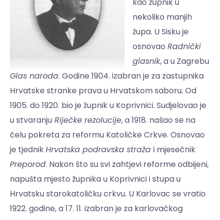
kao župnik u
nekoliko manjih
župa. U Sisku je
osnovao
Radnički
glasnik
, a u Zagrebu
Glas naroda
. Godine 1904. izabran je za zastupnika
Hrvatske stranke prava u Hrvatskom saboru. Od
1905. do 1920. bio je župnik u Koprivnici. Sudjelovao je
u stvaranju
Riječke rezolucije
, a 1918. našao se na
čelu pokreta za reformu Katoličke Crkve. Osnovao
je tjednik
Hrvatska podravska straža
i mjesečnik
Preporod
. Nakon što su svi zahtjevi reforme odbijeni,
napušta mjesto župnika u Koprivnici i stupa u
Hrvatsku starokatoličku crkvu. U Karlovac se vratio
1922. godine, a 17. 11. izabran je za karlovačkog