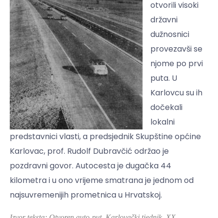
otvorili visoki
državni
dužnosnici
provezavši se
njome po prvi
puta. U
Karlovcu su ih
dočekali
lokalni
predstavnici vlasti, a predsjednik Skupštine općine
Karlovac, prof. Rudolf Dubravčić održao je
pozdravni govor. Autocesta je dugačka 44
kilometra i u ono vrijeme smatrana je jednom od
najsuvremenijih prometnica u Hrvatskoj.
Izvor teksta: Otvoren auto-put. Karlovački tjednik, XX,